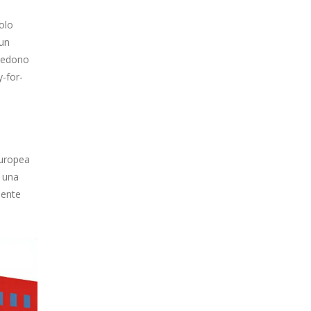
olo
 un
evedono
y-for-
Europea
è una
mente