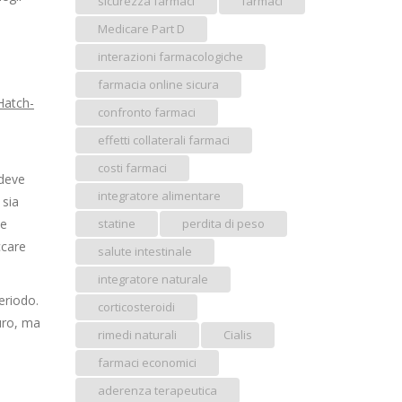
sicurezza farmaci
farmaci
Medicare Part D
interazioni farmacologiche
farmacia online sicura
Hatch-
confronto farmaci
effetti collaterali farmaci
costi farmaci
 deve
integratore alimentare
 sia
he
statine
perdita di peso
ccare
salute intestinale
integratore naturale
eriodo.
corticosteroidi
uro, ma
rimedi naturali
Cialis
farmaci economici
aderenza terapeutica