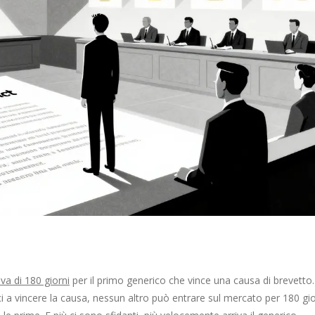
iva di 180 giorni
per il primo generico che vince una causa di brevetto. 
ci a vincere la causa, nessun altro può entrare sul mercato per 180 gio