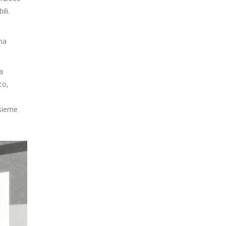
ili.
una
a
co,
nsieme