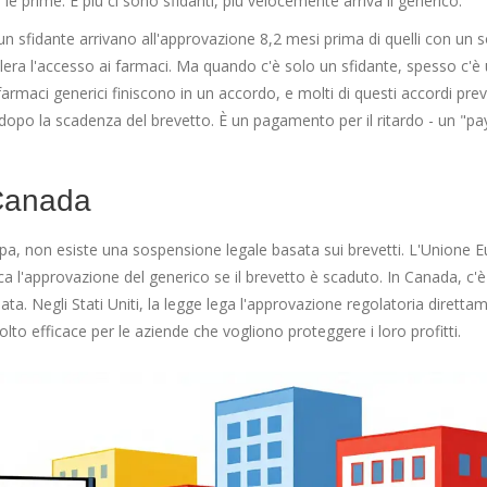
e prime. E più ci sono sfidanti, più velocemente arriva il generico.
n sfidante arrivano all'approvazione 8,2 mesi prima di quelli con un s
celera l'accesso ai farmaci. Ma quando c'è solo un sfidante, spesso c'è
farmaci generici finiscono in un accordo, e molti di questi accordi pr
 dopo la scadenza del brevetto. È un pagamento per il ritardo - un "pa
 Canada
ropa, non esiste una sospensione legale basata sui brevetti. L'Unione 
cca l'approvazione del generico se il brevetto è scaduto. In Canada, c'
. Negli Stati Uniti, la legge lega l'approvazione regolatoria diretta
to efficace per le aziende che vogliono proteggere i loro profitti.