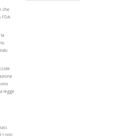
e che
la FDA
 la
no.
ando
ccole
azione
 sono
la legge
aci.
 12.000