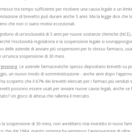
sso tra tempo sufficiente per risolvere una causa legale e un limit
r violazione di brevetto può durare anche 5 anni. Ma la legge dice che 
eno che non ci siano motivi eccezionali.
 godono di un'esclusività di 5 anni per nuove sostanze chimiche (NCE),
rché l'esclusività regolatoria e la sospensione legale si sovrappongo
ivo delle aziende di avviare più sospensioni per lo stesso farmaco, us
e un'unica sospensione di 30 mesi.
rgreening
. Le aziende farmaceutiche spesso depositano brevetti su pi
gio, un nuovo modo di somministrazione - anche anni dopo l'approv
n ha scoperto che il 67% dei brevetti elencati per i farmaci più venduti
revetti possono essere usati per avviare nuove cause legali, anche se 
tato? Un gioco di attesa che rallenta il mercato.
 la sospensione di 30 mesi, non avrebbero mai investito in nuovi farm
ato che dal 1984, questo sistema ha permesso l'approvazione di oltre