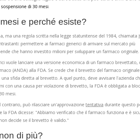
a
sospensione di 30 mesi
.
 mesi e perché esiste?
a, ma una regola scritta nella legge statunitense del 1984, chiamata
ontrastanti: permettere ai farmaci generici di arrivare sul mercato più
nde che hanno investito milioni per sviluppare un farmaco originale.
ici vuole lanciare una versione economica di un farmaco brevettato,
aco (ANDA) alla FDA. Se crede che il brevetto del farmaco originale
 una sfida diretta al brevetto. A quel punto, deve avvisare l'azienda c
orni con una causa per violazione di brevetto, la FDA è obbligata a blo
30 mesi.
l contrario, può rilasciare un'approvazione
tentativa
durante questo p
se la FDA dicesse: "Abbiamo verificato che il farmaco funziona e è sic
on decide se il brevetto è valido."
non di più?