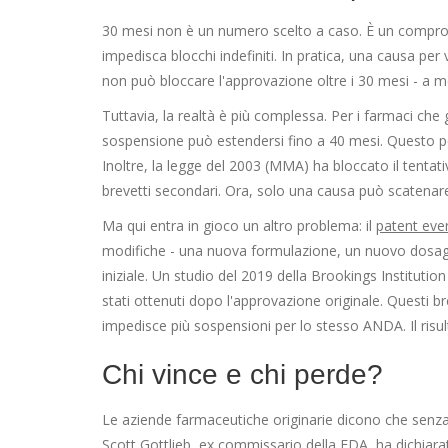
30 mesi non è un numero scelto a caso. È un comprome
impedisca blocchi indefiniti. In pratica, una causa pe
non può bloccare l'approvazione oltre i 30 mesi - a m
Tuttavia, la realtà è più complessa. Per i farmaci che
sospensione può estendersi fino a 40 mesi. Questo pe
Inoltre, la legge del 2003 (MMA) ha bloccato il tentat
brevetti secondari. Ora, solo una causa può scatenar
Ma qui entra in gioco un altro problema: il
patent eve
modifiche - una nuova formulazione, un nuovo dosag
iniziale. Un studio del 2019 della Brookings Institutio
stati ottenuti dopo l'approvazione originale. Questi b
impedisce più sospensioni per lo stesso ANDA. Il risul
Chi vince e chi perde?
Le aziende farmaceutiche originarie dicono che senza
Scott Gottlieb, ex commissario della FDA, ha dichiar