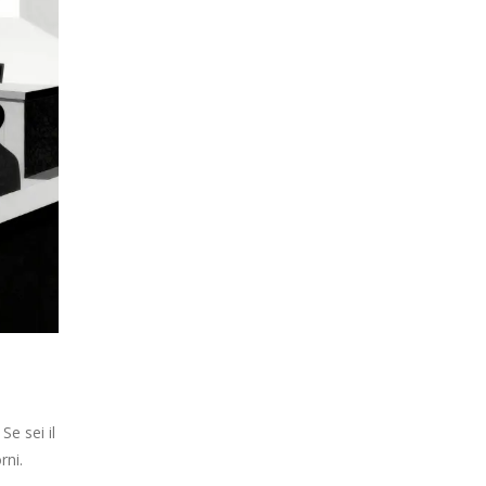
Se sei il
rni.