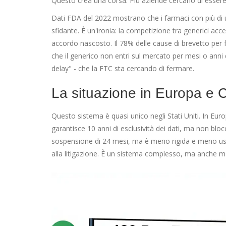
Questo crea una corsa. Più aziende cercano di essere l
Dati FDA del 2022 mostrano che i farmaci con più di u
sfidante. È un'ironia: la competizione tra generici ac
accordo nascosto. Il 78% delle cause di brevetto per 
che il generico non entri sul mercato per mesi o anni
delay" - che la FTC sta cercando di fermare.
La situazione in Europa e
Questo sistema è quasi unico negli Stati Uniti. In Eu
garantisce 10 anni di esclusività dei dati, ma non blo
sospensione di 24 mesi, ma è meno rigida e meno usata
alla litigazione. È un sistema complesso, ma anche mol