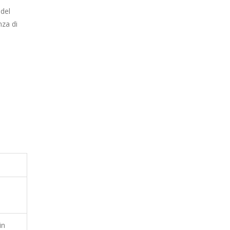
 del
nza di
in