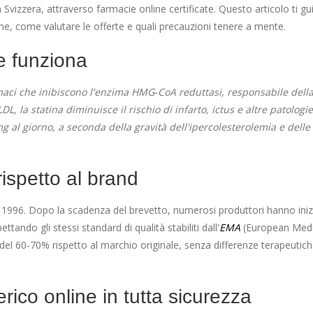
n Svizzera, attraverso farmacie online certificate. Questo articolo ti gu
e, come valutare le offerte e quali precauzioni tenere a mente.
e funziona
rmaci che inibiscono l'enzima HMG‑CoA reduttasi, responsabile della
DL, la statina diminuisce il rischio di infarto, ictus e altre patologie
mg al giorno, a seconda della gravità dell'ipercolesterolemia e delle
rispetto al brand
l 1996. Dopo la scadenza del brevetto, numerosi produttori hanno iniz
tando gli stessi standard di qualità stabiliti dall'
EMA
(European Medi
o del 60‑70% rispetto al marchio originale, senza differenze terapeutic
ico online in tutta sicurezza