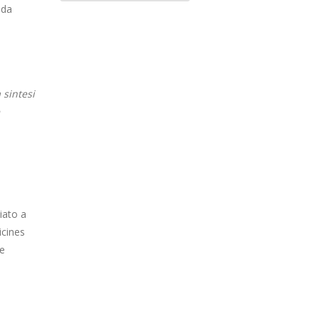
ida
 sintesi
iato a
cines
he