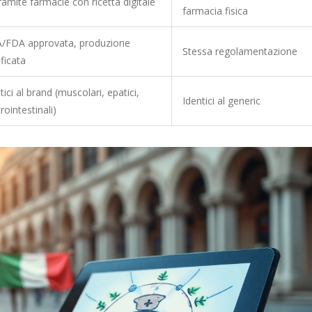
tramite farmacie con ricetta digitale
farmacia fisica
/FDA approvata, produzione
Stessa regolamentazione
ificata
tici al brand (muscolari, epatici,
Identici al generic
rointestinali)