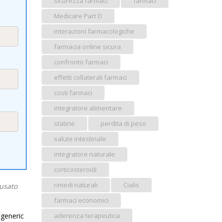
sicurezza farmaci
farmaci
Medicare Part D
interazioni farmacologiche
farmacia online sicura
confronto farmaci
effetti collaterali farmaci
costi farmaci
integratore alimentare
statine
perdita di peso
salute intestinale
integratore naturale
corticosteroidi
rimedi naturali
Cialis
usato
farmaci economici
“
generic
aderenza terapeutica