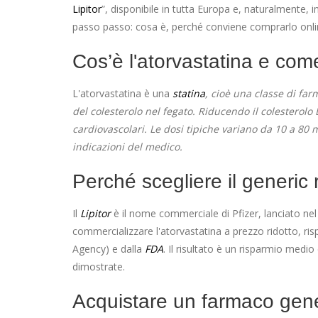
Lipitor
”, disponibile in tutta Europa e, naturalmente, i
passo passo: cosa è, perché conviene comprarlo onlin
Cos’è l'atorvastatina e com
L'atorvastatina è una
statina
, cioè una classe di fa
del colesterolo nel fegato. Riducendo il colesterolo L
cardiovascolari. Le dosi tipiche variano da 10 a 80 
indicazioni del medico.
Perché scegliere il generic 
Il
Lipitor
è il nome commerciale di Pfizer, lanciato ne
commercializzare l'atorvastatina a prezzo ridotto, rispet
Agency) e dalla
FDA
. Il risultato è un risparmio medi
dimostrate.
Acquistare un farmaco gener