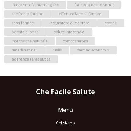
interazioni farmacologiche
farmacia online sicura
confronto farmaci
effetti collaterali farmaci
costi farmaci
integratore alimentare
statine
perdita di peso
salute intestinale
integratore naturale
corticosteroidi
rimedi naturali
Cialis
farmaci economici
aderenza terapeutica
Che Facile Salute
Menù
Chi siamo