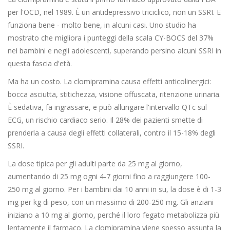
per l'OCD, nel 1989. È un antidepressivo triciclico, non un SSRI. E
funziona bene - molto bene, in alcuni casi. Uno studio ha
mostrato che migliora i punteggi della scala CY-BOCS del 37%
nei bambini e negli adolescenti, superando persino alcuni SSRI in
questa fascia d'età.
Ma ha un costo. La clomipramina causa effetti anticolinergici:
bocca asciutta, stitichezza, visione offuscata, ritenzione urinaria.
È sedativa, fa ingrassare, e può allungare l'intervallo QTc sul
ECG, un rischio cardiaco serio. Il 28% dei pazienti smette di
prenderla a causa degli effetti collaterali, contro il 15-18% degli
SSRI.
La dose tipica per gli adulti parte da 25 mg al giorno,
aumentando di 25 mg ogni 4-7 giorni fino a raggiungere 100-
250 mg al giorno. Per i bambini dai 10 anni in su, la dose è di 1-3
mg per kg di peso, con un massimo di 200-250 mg. Gli anziani
iniziano a 10 mg al giorno, perché il loro fegato metabolizza più
lentamente il farmaco. La clomipramina viene spesso assunta la