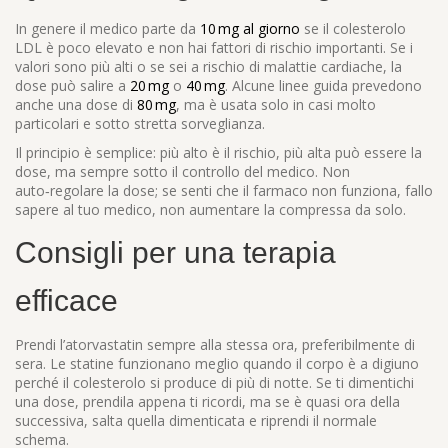
In genere il medico parte da
10 mg al giorno
se il colesterolo
LDL è poco elevato e non hai fattori di rischio importanti. Se i
valori sono più alti o se sei a rischio di malattie cardiache, la
dose può salire a
20 mg
o
40 mg
. Alcune linee guida prevedono
anche una dose di
80 mg
, ma è usata solo in casi molto
particolari e sotto stretta sorveglianza.
Il principio è semplice: più alto è il rischio, più alta può essere la
dose, ma sempre sotto il controllo del medico. Non
auto‑regolare la dose; se senti che il farmaco non funziona, fallo
sapere al tuo medico, non aumentare la compressa da solo.
Consigli per una terapia
efficace
Prendi l’atorvastatin sempre alla stessa ora, preferibilmente di
sera. Le statine funzionano meglio quando il corpo è a digiuno
perché il colesterolo si produce di più di notte. Se ti dimentichi
una dose, prendila appena ti ricordi, ma se è quasi ora della
successiva, salta quella dimenticata e riprendi il normale
schema.