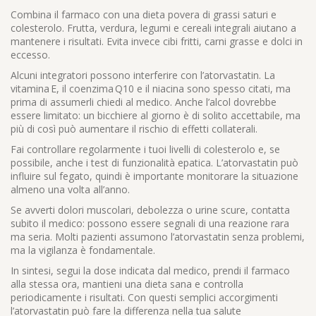
Combina il farmaco con una dieta povera di grassi saturi e
colesterolo. Frutta, verdura, legumi e cereali integrali aiutano a
mantenere i risultati. Evita invece cibi fritti, carni grasse e dolci in
eccesso.
Alcuni integratori possono interferire con l’atorvastatin. La
vitamina E, il coenzima Q10 e il niacina sono spesso citati, ma
prima di assumerli chiedi al medico. Anche l’alcol dovrebbe
essere limitato: un bicchiere al giorno è di solito accettabile, ma
più di così può aumentare il rischio di effetti collaterali.
Fai controllare regolarmente i tuoi livelli di colesterolo e, se
possibile, anche i test di funzionalità epatica. L’atorvastatin può
influire sul fegato, quindi è importante monitorare la situazione
almeno una volta all’anno.
Se avverti dolori muscolari, debolezza o urine scure, contatta
subito il medico: possono essere segnali di una reazione rara
ma seria. Molti pazienti assumono l’atorvastatin senza problemi,
ma la vigilanza è fondamentale.
In sintesi, segui la dose indicata dal medico, prendi il farmaco
alla stessa ora, mantieni una dieta sana e controlla
periodicamente i risultati. Con questi semplici accorgimenti
l’atorvastatin può fare la differenza nella tua salute