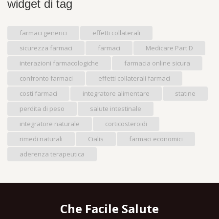
widget di tag
farmaci generici
effetti collaterali
sicurezza farmaci
farmaci
Medicare Part D
interazioni farmacologiche
farmacia online sicura
confronto farmaci
effetti collaterali farmaci
costi farmaci
integratore alimentare
statine
perdita di peso
salute intestinale
integratore naturale
corticosteroidi
rimedi naturali
Cialis
farmaci economici
aderenza terapeutica
Che Facile Salute