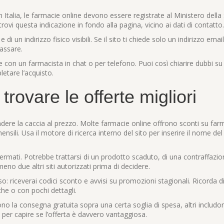
 In Italia, le farmacie online devono essere registrate al Ministero della
 trovi questa indicazione in fondo alla pagina, vicino ai dati di contatto.
 un indirizzo fisico visibili. Se il sito ti chiede solo un indirizzo email
passare.
lare con un farmacista in chat o per telefono. Puoi così chiarire dubbi su
letare l’acquisto.
trovare le offerte migliori
ndere la caccia al prezzo. Molte farmacie online offrono sconti su far
sili. Usa il motore di ricerca interno del sito per inserire il nome del
ermati. Potrebbe trattarsi di un prodotto scaduto, di una contraffazio
o due altri siti autorizzati prima di decidere.
sso: riceverai codici sconto e avvisi su promozioni stagionali. Ricorda d
iche o con pochi dettagli.
frono la consegna gratuita sopra una certa soglia di spesa, altri includo
per capire se l’offerta è davvero vantaggiosa.