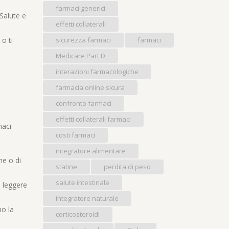
farmaci generici
 Salute e
effetti collaterali
 o ti
sicurezza farmaci
farmaci
Medicare Part D
interazioni farmacologiche
farmacia online sicura
confronto farmaci
effetti collaterali farmaci
maci
costi farmaci
integratore alimentare
ne o di
statine
perdita di peso
salute intestinale
i leggere
integratore naturale
no la
corticosteroidi