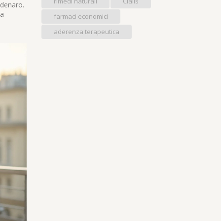
rimedi naturali
Cialis
 denaro.
da
farmaci economici
aderenza terapeutica