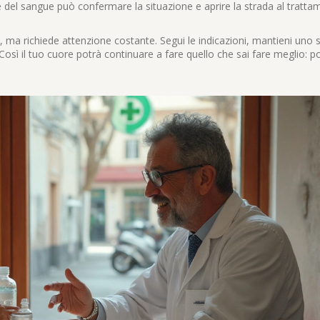
el sangue può confermare la situazione e aprire la strada al tratta
ma richiede attenzione costante. Segui le indicazioni, mantieni uno st
Così il tuo cuore potrà continuare a fare quello che sai fare meglio: