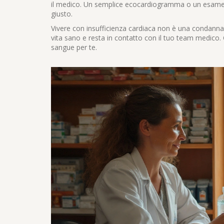
il medico. Un semplice ecocardiogramma o un esame d
giusto.
Vivere con insufficienza cardiaca non è una condanna, 
vita sano e resta in contatto con il tuo team medico. 
sangue per te.