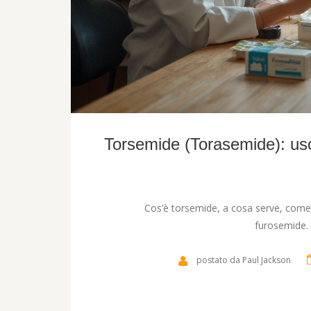
Torsemide (Torasemide): uso,
Cos’è torsemide, a cosa serve, come si
furosemide. T
postato da Paul Jackson