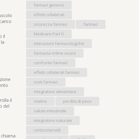
farmaci generici
effetti collaterali
muscolo
carico
sicurezza farmaci
farmaci
Medicare Part D
 il
 la
interazioni farmacologiche
farmacia online sicura
confronto farmaci
effetti collaterali farmaci
nzione
costi farmaci
ento
integratore alimentare
olla il
statine
perdita di peso
o del
salute intestinale
integratore naturale
corticosteroidi
, chiama