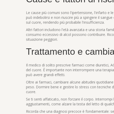
Le cause più comuni sono l'ipertensione, l'infarto e l
può indebolirsi e non riuscire più a spingere il sangue
sul cuore, rendendo più probabile l'insufficienza.
Altri fattori includono l'età avanzata e una storia fam
consumo eccessivo di alcol possono contribuire. Ricon
situazione peggiori.
Trattamento e cambiam
Il medico di solito prescrive farmaci come diuretici, A
del cuore. È importante non interrompere una terapi
può avere grandi effetti.
Oltre ai farmaci, cambiare alcune abitudini quotidiane f
peso. Dormire bene e gestire lo stress con tecniche di 
cuore.
Se ti senti affaticato, non forzare il corpo. Interrompi l
aggiustamenti, come alzare la testa del letto di qualc
Ricorda che una diagnosi precoce è fondamentale: se no