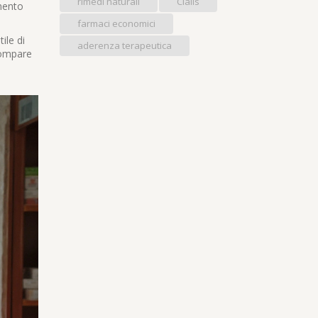
rimedi naturali
Cialis
mento
farmaci economici
ile di
aderenza terapeutica
 pompare