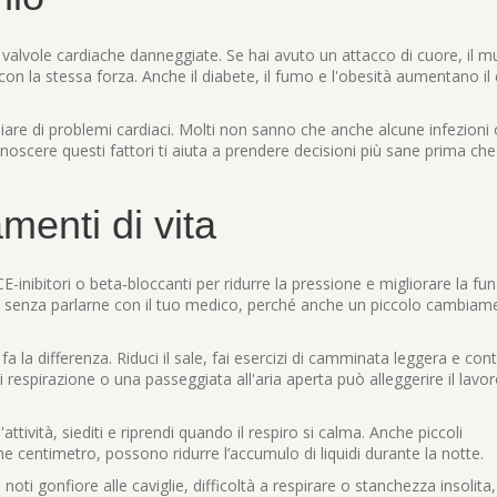
e valvole cardiache danneggiate. Se hai avuto un attacco di cuore, il 
 con la stessa forza. Anche il diabete, il fumo e l'obesità aumentano il 
iliare di problemi cardiaci. Molti non sanno che anche alcune infezioni o
oscere questi fattori ti aiuta a prendere decisioni più sane prima che
enti di vita
CE-inibitori o beta‑bloccanti per ridurre la pressione e migliorare la fu
a senza parlarne con il tuo medico, perché anche un piccolo cambiam
a la differenza. Riduci il sale, fai esercizi di camminata leggera e contr
respirazione o una passeggiata all'aria aperta può alleggerire il lavor
'attività, siediti e riprendi quando il respiro si calma. Anche piccoli
he centimetro, possono ridurre l’accumulo di liquidi durante la notte.
ti gonfiore alle caviglie, difficoltà a respirare o stanchezza insolita