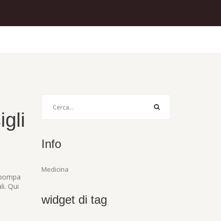
igli
Info
Medicina
n pompa
i. Qui
widget di tag