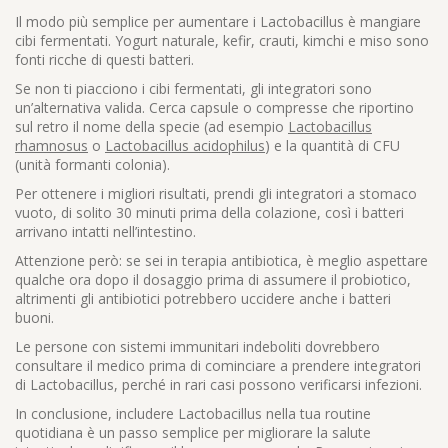
Il modo più semplice per aumentare i Lactobacillus è mangiare
cibi fermentati. Yogurt naturale, kefir, crauti, kimchi e miso sono
fonti ricche di questi batteri.
Se non ti piacciono i cibi fermentati, gli integratori sono
un’alternativa valida. Cerca capsule o compresse che riportino
sul retro il nome della specie (ad esempio
Lactobacillus
rhamnosus
o
Lactobacillus acidophilus
) e la quantità di CFU
(unità formanti colonia).
Per ottenere i migliori risultati, prendi gli integratori a stomaco
vuoto, di solito 30 minuti prima della colazione, così i batteri
arrivano intatti nell’intestino.
Attenzione però: se sei in terapia antibiotica, è meglio aspettare
qualche ora dopo il dosaggio prima di assumere il probiotico,
altrimenti gli antibiotici potrebbero uccidere anche i batteri
buoni.
Le persone con sistemi immunitari indeboliti dovrebbero
consultare il medico prima di cominciare a prendere integratori
di Lactobacillus, perché in rari casi possono verificarsi infezioni.
In conclusione, includere Lactobacillus nella tua routine
quotidiana è un passo semplice per migliorare la salute