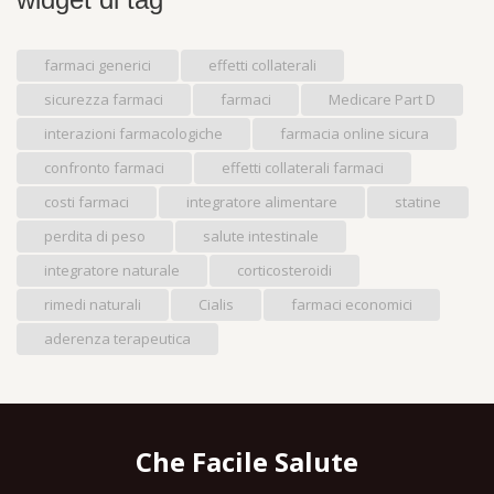
farmaci generici
effetti collaterali
sicurezza farmaci
farmaci
Medicare Part D
interazioni farmacologiche
farmacia online sicura
confronto farmaci
effetti collaterali farmaci
costi farmaci
integratore alimentare
statine
perdita di peso
salute intestinale
integratore naturale
corticosteroidi
rimedi naturali
Cialis
farmaci economici
aderenza terapeutica
Che Facile Salute