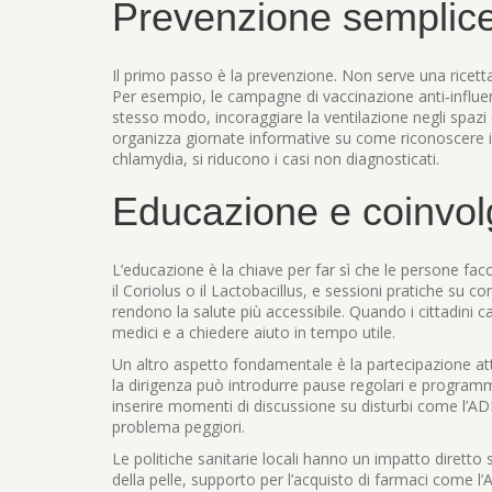
Prevenzione semplice
Il primo passo è la prevenzione. Non serve una ricetta
Per esempio, le campagne di vaccinazione anti‑influenz
stesso modo, incoraggiare la ventilazione negli spazi c
organizza giornate informative su come riconoscere i 
chlamydia, si riducono i casi non diagnosticati.
Educazione e coinvolg
L’educazione è la chiave per far sì che le persone fa
il Coriolus o il Lactobacillus, e sessioni pratiche su
rendono la salute più accessibile. Quando i cittadini c
medici e a chiedere aiuto in tempo utile.
Un altro aspetto fondamentale è la partecipazione atti
la dirigenza può introdurre pause regolari e programmi
inserire momenti di discussione su disturbi come l’ADH
problema peggiori.
Le politiche sanitarie locali hanno un impatto diretto
della pelle, supporto per l’acquisto di farmaci come l’At