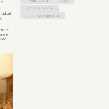
rimedi naturali
Cialis
 le
farmaci economici
sultati
aderenza terapeutica
i,
chiare.
iene e
mento