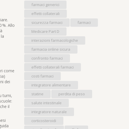
farmaci generici
effetti collaterali
iare.
sicurezza farmaci
farmaci
 %. Allo
tà
Medicare Part D
 la
interazioni farmacologiche
farmacia online sicura
confronto farmaci
effetti collaterali farmaci
ori come
ia)
costi farmaci
ni dei
integratore alimentare
statine
perdita di peso
 turni,
scuole:
salute intestinale
che il
integratore naturale
nesi
corticosteroidi
guida