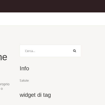
ne
Info
Salute
proprio
 o
widget di tag