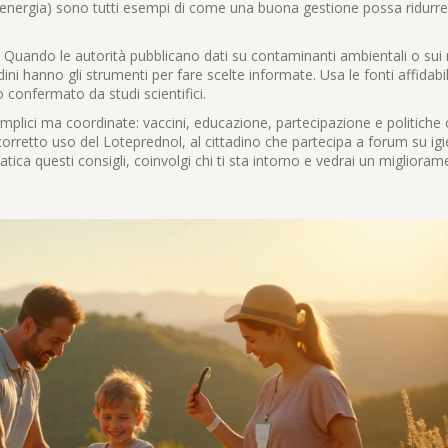
er energia) sono tutti esempi di come una buona gestione possa ridurre
Quando le autorità pubblicano dati su contaminanti ambientali o sui ri
adini hanno gli strumenti per fare scelte informate. Usa le fonti affidabil
o confermato da studi scientifici.
semplici ma coordinate: vaccini, educazione, partecipazione e politiche 
corretto uso del Loteprednol, al cittadino che partecipa a forum su ig
atica questi consigli, coinvolgi chi ti sta intorno e vedrai un migliora