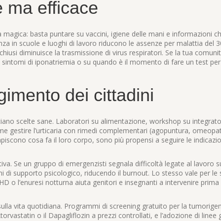
 ma efficace
 magica: basta puntare su vaccini, igiene delle mani e informazioni ch
a in scuole e luoghi di lavoro riducono le assenze per malattia del 30
hiusi diminuisce la trasmissione di virus respiratori. Se la tua comuni
sintomi di iponatriemia o su quando è il momento di fare un test per
imento dei cittadini
cciano scelte sane. Laboratori su alimentazione, workshop su integrat
 come gestire l’urticaria con rimedi complementari (agopuntura, omeopat
apiscono cosa fa il loro corpo, sono più propensi a seguire le indicazio
va. Se un gruppo di emergenzisti segnala difficoltà legate al lavoro su
 di supporto psicologico, riducendo il burnout. Lo stesso vale per le 
D o l’enuresi notturna aiuta genitori e insegnanti a intervenire prima 
 sulla vita quotidiana. Programmi di screening gratuito per la tumorige
orvastatin o il Dapagliflozin a prezzi controllati, e l’adozione di linee 