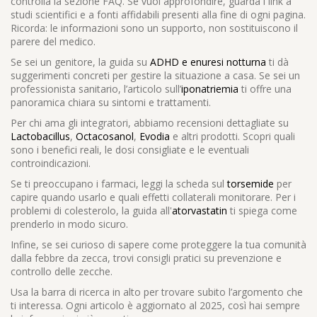
controlla la sezione FAQ. Se vuoi approfondire, guarda i link a
studi scientifici e a fonti affidabili presenti alla fine di ogni pagina.
Ricorda: le informazioni sono un supporto, non sostituiscono il
parere del medico.
Se sei un genitore, la guida su
ADHD e enuresi notturna
ti dà
suggerimenti concreti per gestire la situazione a casa. Se sei un
professionista sanitario, l’articolo sull’
iponatriemia
ti offre una
panoramica chiara su sintomi e trattamenti.
Per chi ama gli integratori, abbiamo recensioni dettagliate su
Lactobacillus
,
Octacosanol
,
Evodia
e altri prodotti. Scopri quali
sono i benefici reali, le dosi consigliate e le eventuali
controindicazioni.
Se ti preoccupano i farmaci, leggi la scheda sul
torsemide
per
capire quando usarlo e quali effetti collaterali monitorare. Per i
problemi di colesterolo, la guida all'
atorvastatin
ti spiega come
prenderlo in modo sicuro.
Infine, se sei curioso di sapere come proteggere la tua comunità
dalla febbre da zecca, trovi consigli pratici su prevenzione e
controllo delle zecche.
Usa la barra di ricerca in alto per trovare subito l’argomento che
ti interessa. Ogni articolo è aggiornato al 2025, così hai sempre