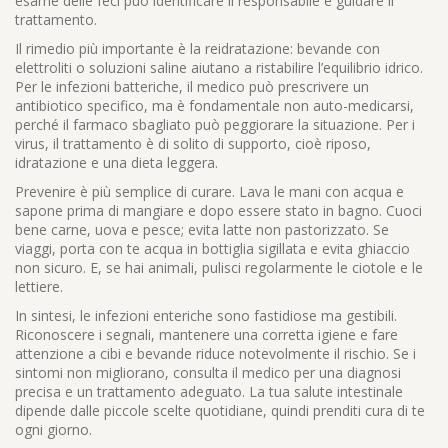
esame delle feci può identificare il responsabile e guidare il
trattamento.
Il rimedio più importante è la reidratazione: bevande con
elettroliti o soluzioni saline aiutano a ristabilire l’equilibrio idrico.
Per le infezioni batteriche, il medico può prescrivere un
antibiotico specifico, ma è fondamentale non auto-medicarsi,
perché il farmaco sbagliato può peggiorare la situazione. Per i
virus, il trattamento è di solito di supporto, cioè riposo,
idratazione e una dieta leggera.
Prevenire è più semplice di curare. Lava le mani con acqua e
sapone prima di mangiare e dopo essere stato in bagno. Cuoci
bene carne, uova e pesce; evita latte non pastorizzato. Se
viaggi, porta con te acqua in bottiglia sigillata e evita ghiaccio
non sicuro. E, se hai animali, pulisci regolarmente le ciotole e le
lettiere.
In sintesi, le infezioni enteriche sono fastidiose ma gestibili.
Riconoscere i segnali, mantenere una corretta igiene e fare
attenzione a cibi e bevande riduce notevolmente il rischio. Se i
sintomi non migliorano, consulta il medico per una diagnosi
precisa e un trattamento adeguato. La tua salute intestinale
dipende dalle piccole scelte quotidiane, quindi prenditi cura di te
ogni giorno.