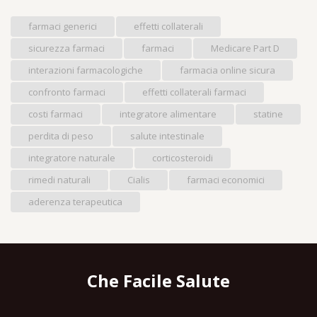
farmaci generici
effetti collaterali
sicurezza farmaci
farmaci
Medicare Part D
interazioni farmacologiche
farmacia online sicura
confronto farmaci
effetti collaterali farmaci
costi farmaci
integratore alimentare
statine
perdita di peso
salute intestinale
integratore naturale
corticosteroidi
rimedi naturali
Cialis
farmaci economici
aderenza terapeutica
Che Facile Salute