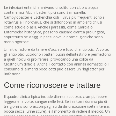
Le infezioni enteriche arrivano di solito con cibo o acqua
contaminati. Alcuni batteri tipici sono
Salmonella
,
Campylobacter
e
Escherichia coli
. I virus più frequenti sono il
rotavirus e il norovirus, che si diffondono in ambienti chiusi
come scuole o asili. Anche i parassiti, come
Giardia
o
Entamoeba histolytica
, possono causare diarrea prolungata,
soprattutto se viaggi in paesi dove le norme igieniche sono
meno rigorose.
Un altro fattore da tenere d’occhio è l’uso di antibiotici. A volte,
gli antibiotici uccidono i batteri buoni dell’intestino e permettono
a quelli nocivi di proliferare, provocando una colite da
Clostridium difficile
. Anche il contatto con animali domestici o il
consumo di alimenti poco cotti può essere un “biglietto” per
l’infezione.
Come riconoscere e trattare
Il quadro clinico tipico include diarrea acquosa, crampi, febbre
leggera e, a volte, sangue nelle feci. Se i sintomi durano più di
tre giorni o sono accompagnati da disidratazione (sete intensa,
bocca secca, urine scure), è il momento di vedere il medico. Un