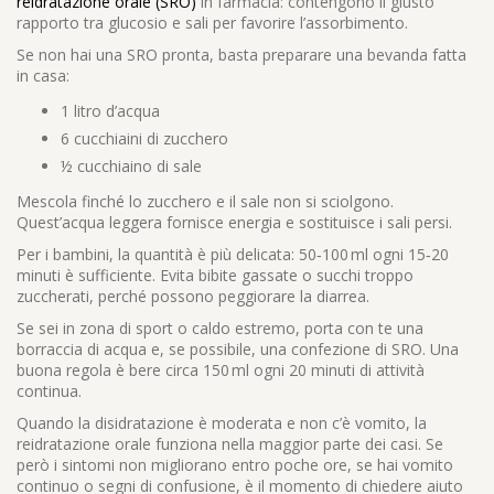
reidratazione orale (SRO)
in farmacia: contengono il giusto
rapporto tra glucosio e sali per favorire l’assorbimento.
Se non hai una SRO pronta, basta preparare una bevanda fatta
in casa:
1 litro d’acqua
6 cucchiaini di zucchero
½ cucchiaino di sale
Mescola finché lo zucchero e il sale non si sciolgono.
Quest’acqua leggera fornisce energia e sostituisce i sali persi.
Per i bambini, la quantità è più delicata: 50‑100 ml ogni 15‑20
minuti è sufficiente. Evita bibite gassate o succhi troppo
zuccherati, perché possono peggiorare la diarrea.
Se sei in zona di sport o caldo estremo, porta con te una
borraccia di acqua e, se possibile, una confezione di SRO. Una
buona regola è bere circa 150 ml ogni 20 minuti di attività
continua.
Quando la disidratazione è moderata e non c’è vomito, la
reidratazione orale funziona nella maggior parte dei casi. Se
però i sintomi non migliorano entro poche ore, se hai vomito
continuo o segni di confusione, è il momento di chiedere aiuto