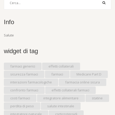
Info
Salute
widget di tag
farmaci generici
effetti collaterali
sicurezza farmaci
farmaci
Medicare Part D
interazioni farmacologiche
farmacia online sicura
confronto farmaci
effetti collaterali farmaci
costi farmaci
integratore alimentare
statine
perdita di peso
salute intestinale
integratore naturale
corticosteroidi