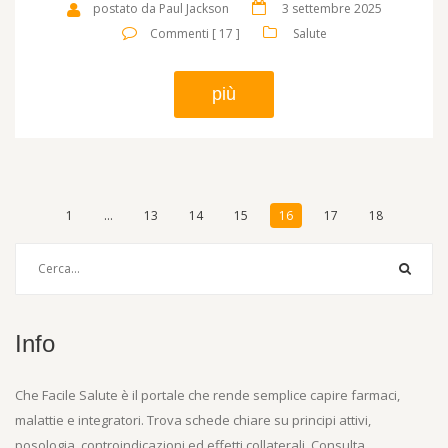
postato da Paul Jackson
3 settembre 2025
Commenti [ 17 ]
Salute
più
1
…
13
14
15
16
17
18
Info
Che Facile Salute è il portale che rende semplice capire farmaci,
malattie e integratori. Trova schede chiare su principi attivi,
posologia, controindicazioni ed effetti collaterali. Consulta