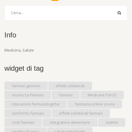
Info
Medicina, Salute
widget di tag
farmaci generici
effetti collaterali
sicurezza farmaci
farmaci
Medicare Part D
interazioni farmacologiche
farmacia online sicura
confronto farmaci
effetti collaterali farmaci
costi farmaci
integratore alimentare
statine
perdita di peso
salute intestinale