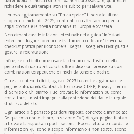
dell’embolia" ti indica i sintomi da non sottovalutare, quali esami
richiedere e quali terapie attivare subito per salvare vite.
Il nuovo aggiornamento su "Prucalopride" ti porta le ultime
scoperte cliniche del 2025, confronti con altri farmaci per la
stipsi cronica e le novità normative in Europa e Svizzera.
Non dimenticare le infezioni intestinali: nella guida "Infezioni
enteriche: diagnosi precoce e trattamento efficace" trovi una
checklist pratica per riconoscere i segnali, scegliere i test giusti e
gestire la reidratazione.
Infine, se ti chiedi come usare la clindamicina fosfato nella
peritonite, il nostro articolo ti offre indicazioni precise su dosi,
combinazioni terapeutiche e i rischi da tenere d'occhio.
Oltre ai contenuti clinici, agosto 2025 ha anche aggiornato le
pagine istituzionali: Contatti, Informativa GDPR, Privacy, Termini
di Servizio e Chi siamo. Puoi trovare le informazioni su come
contattarci, i nostri impegni sulla protezione dei dati e le regole
di utilizzo del sito.
Ogni articolo è pensato per darti risposte concrete e immediate.
Se qualcosa non è chiaro, la sezione FAQ di ogni pagina ti aiuta
a trovare la risposta in pochi secondi. Buona lettura e ricorda: le
informazioni qui sono a scopo informativo e non sostituiscono